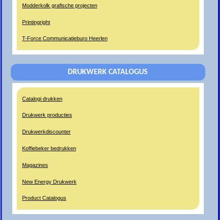
Modderkolk grafische projecten
Printingright
T-Force Communicatieburo Heerlen
DRUKWERK CATALOGUS
Catalogi drukken
Drukwerk producties
Drukwerkdiscounter
Koffiebeker bedrukken
Magazines
New Energy Drukwerk
Product Catalogus