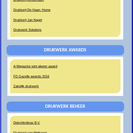
Drukkerij De Haan: Home
Drukkerij Jan Nagel
Drukwerk Solutions
DRUKWERK AWARDS
A-Magazine wint alweer award
FD Gazelle awards 2016
Zakelijk drukwerk
DRUKWERK BEHEER
DekoVerdivas B.V.
Drukkerij van Meltvoort