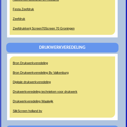
Festa Zeefdruk
Zeefdruk
Zeefdrukkerij Screen70Screen 70 Groningen
DRUKWERKVEREDELING
Bron Drukwerkveredeling
Bron Drukwerkveredeling Bv Valkenburg
Digitale drukwerkveredeling
Drukwerkveredeling technieken voor drukwerk
Drukwerkveredeling Waalwijk
SilkScreen holland bv